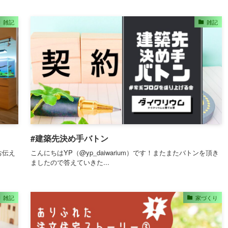
雑記
雑記
#建築先決め手バトン
お伝え
こんにちはYP（@yp_daiwarium）です！またまたバトンを頂き
ましたので答えていきた...
雑記
家づくり