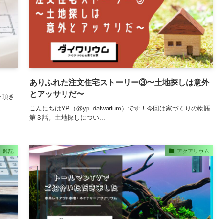
ありふれた注文住宅ストーリー③〜土地探しは意外
とアッサリだ〜
を頂き
こんにちはYP（@yp_daiwarium）です！今回は家づくりの物語
第３話。土地探しについ...
雑記
アクアリウム