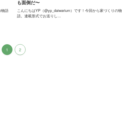
も面倒だ〜
の物語
こんにちはYP（@yp_daiwarium）です！今回から家づくりの物
語。連載形式でお送りし...
1
2