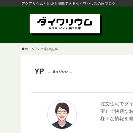
アクアリウムと音楽を堪能できるダイワハウスの家ブログ
ホーム
YPの執筆記事
YP
– Author –
注文住宅でダ
室）で快適な
様々な情報を